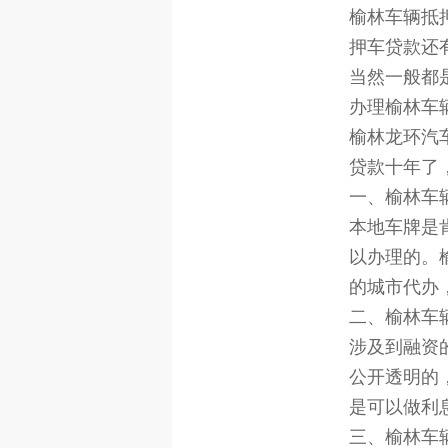
榆林车辆抵
押车贷款还
当然一般都
办理榆林车
榆林龙环汽
贷款十年了
一、榆林车
本地车牌是
以办理的。
的城市代办
二、榆林车
涉及到融资
公开透明的
是可以做利
三、榆林车