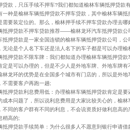
押贷款，只压手续不押车?我们都知道榆林车辆抵押贷款
有一种是榆林车辆抵押贷款不押车贷款，其中榆林车辆抵
是需要装定位的。那么，榆林押手续不押车贷款办理去哪
辆抵押贷款不押车贷款推荐——榆林龙环汽车抵押贷款公
车抵押贷款是一家全国连锁的榆林车辆抵押贷款公司，公
，无论是个人名下车还是法人名下的车子都是可以办理榆
辆抵押贷款不限车牌：我们都知道办理榆林车辆抵押贷款
肯定是可以办理的，但是不少人是外地车牌、外地车牌有
榆林龙环的优势是在全国多个城市有门店的，所以是外地
，不需要客户再跑一趟;
辆抵押贷款利息费用低：办理榆林车辆抵押贷款肯定是要
的成本问题了，所以说利息费用是大家比较关心的，榆林
，不同的客户群有不同的利息，不会说资质好做利息高的
息稍高的;
辆抵押贷款手续简单：为什么很多人不愿意到银行申请借